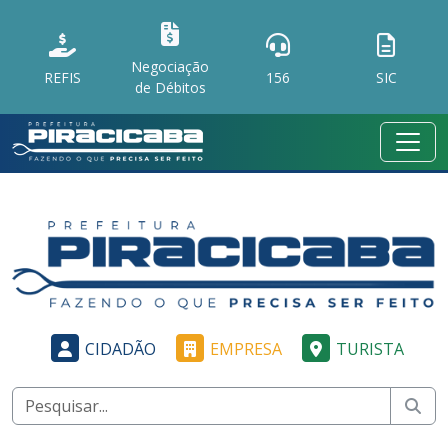
Negociação
REFIS
156
SIC
de Débitos
CIDADÃO
EMPRESA
TURISTA