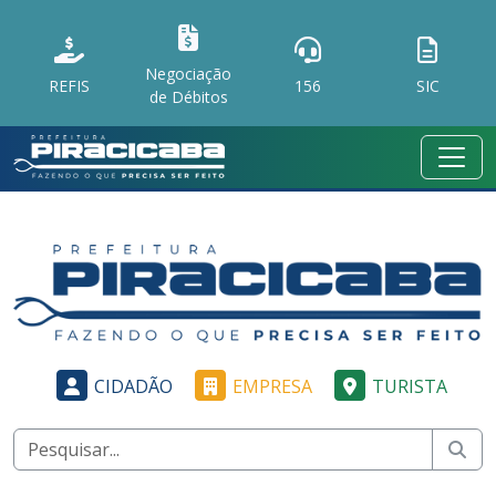
Negociação
REFIS
156
SIC
de Débitos
CIDADÃO
EMPRESA
TURISTA