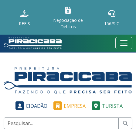
Negociação de
REFIS
156/SIC
Débitos
CIDADÃO
EMPRESA
TURISTA