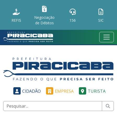
Negociação
REFIS
156
SIC
de Débitos
CIDADÃO
EMPRESA
TURISTA