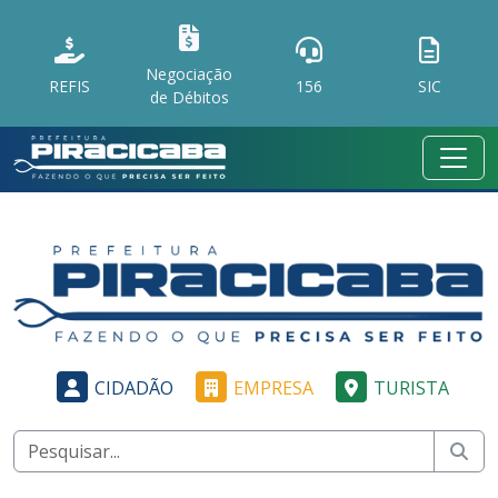
Negociação
REFIS
156
SIC
de Débitos
CIDADÃO
EMPRESA
TURISTA