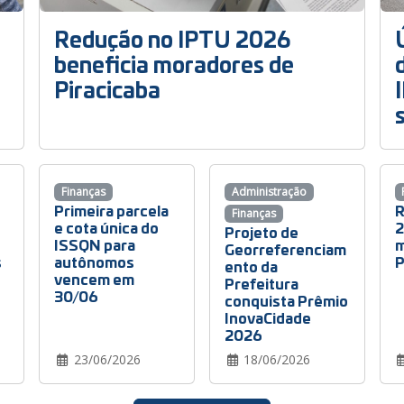
Redução no IPTU 2026
beneficia moradores de
Piracicaba
Finanças
Administração
Primeira parcela
R
Finanças
e cota única do
2
Projeto de
ISSQN para
m
Georreferenciam
s
autônomos
P
ento da
vencem em
Prefeitura
30/06
conquista Prêmio
InovaCidade
2026
23/06/2026
18/06/2026