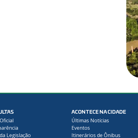
ULTAS
ACONTECE NA CIDADE
Oficial
Últimas Notícias
arência
Eventos
 da Legislação
Itinerários de Ônibus