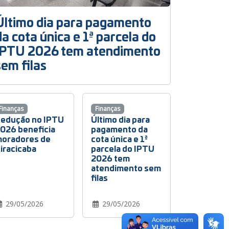
Último dia para pagamento
da cota única e 1ª parcela do
IPTU 2026 tem atendimento
sem filas
Finanças
Finanças
edução no IPTU
Último dia para
026 beneficia
pagamento da
oradores de
cota única e 1ª
iracicaba
parcela do IPTU
2026 tem
atendimento sem
filas
29/05/2026
29/05/2026