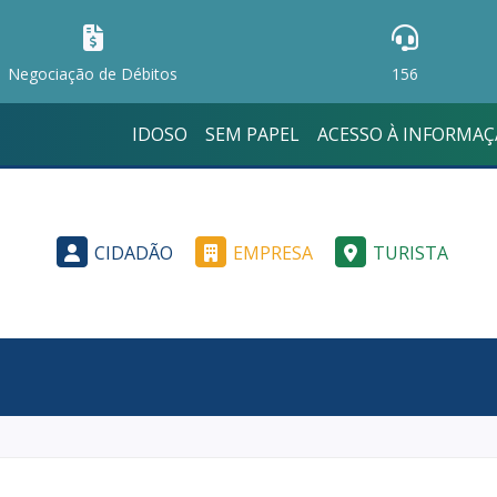
Negociação de Débitos
156
IDOSO
SEM PAPEL
ACESSO À INFORMA
CIDADÃO
EMPRESA
TURISTA