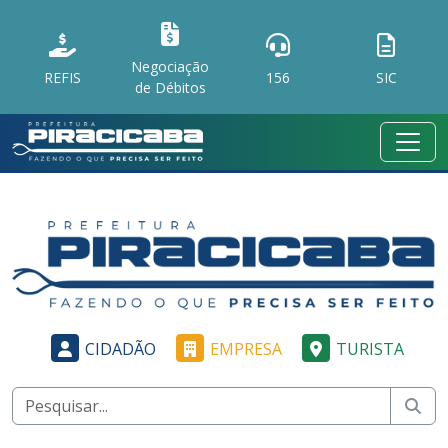
Negociação
REFIS
156
SIC
de Débitos
CIDADÃO
EMPRESA
TURISTA